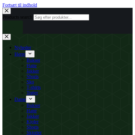
Fortsæt til indhold
Products search
Nyheder
Herre
Bukser
Hatte
Jakker
Shorts
Sko
T-shirts
Trøjer
Dame
Bukser
Hatte
Jakker
Kjoler
Shorts
Skjorter