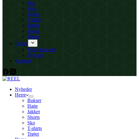
Sko
Strik
Tasker
T-shirts
Tights
Toppe
Trøjer
Om os
Vores koncept
Typerne
Kontakt
Nyheder
Herre
Bukser
Hatte
Jakker
Shorts
Sko
T-shirts
Trøjer