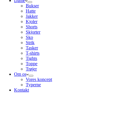
Dame
Bukser
Hatte
Jakker
Kjoler
Shorts
Skjorter
Sko
Strik
Tasker
T-shirts
Tights
Toppe
Trøjer
Om os
Vores koncept
Typerne
Kontakt