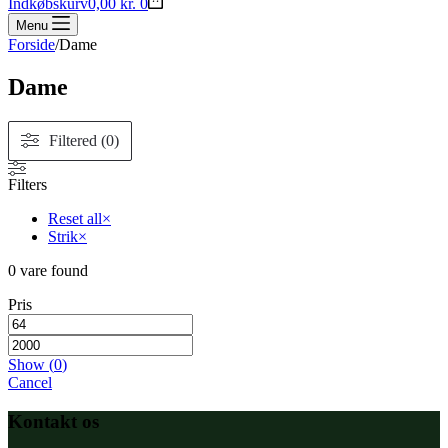
Indkøbskurv
0,00
kr.
0
Menu
Forside
/
Dame
Dame
Filtered (0)
Filters
Reset all
×
Strik
×
0
vare found
Pris
Show
(
0
)
Cancel
Kontakt os