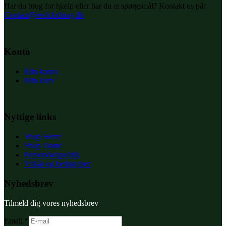
Har du brug for hjælp eller har du et spørgsmål? Kontakt os på:
Contact@reelclothing.dk
Konto
Min konto
Min kurv
Nyttige links
Shop Herre
Shop Dame
Persondatapolitik
Vilkår og betingelser
Nyhedsbrev
Tilmeld dig vores nyhedsbrev
Email
*