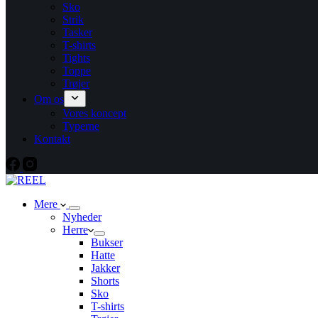
Sko
Strik
Tasker
T-shirts
Tights
Toppe
Trøjer
Om os
Vores koncept
Typerne
Kontakt
Mere
Nyheder
Herre
Bukser
Hatte
Jakker
Shorts
Sko
T-shirts