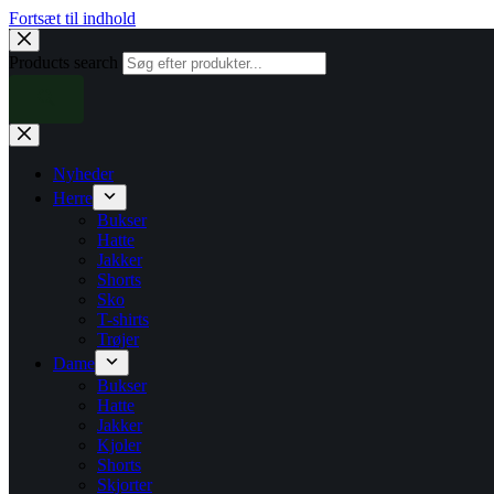
Fortsæt til indhold
Products search
Nyheder
Herre
Bukser
Hatte
Jakker
Shorts
Sko
T-shirts
Trøjer
Dame
Bukser
Hatte
Jakker
Kjoler
Shorts
Skjorter