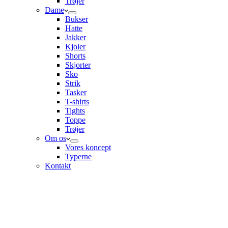
Trøjer
Dame
Bukser
Hatte
Jakker
Kjoler
Shorts
Skjorter
Sko
Strik
Tasker
T-shirts
Tights
Toppe
Trøjer
Om os
Vores koncept
Typerne
Kontakt